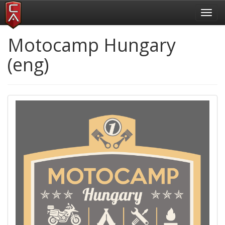
Toggl
navig
Motocamp Hungary
(eng)